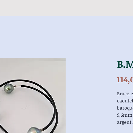
B.M
114,
Bracele
caoutch
baroque
9,6mm 
argent.