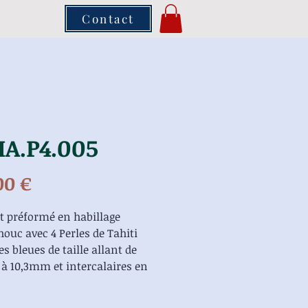
Contact
A.P4.005
Prix
00 €
t préformé en habillage
ouc avec 4 Perles de Tahiti
s bleues de taille allant de
à 10,3mm et intercalaires en